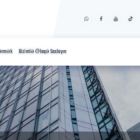
dərmək
Bizimlə Əlaqə Saxlayın