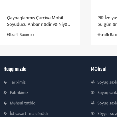
PIR İzolya
Qaynaqlanmış Çərçivə Mobil
bu gün ən
Soyuducu Anbar nədir və Niyə
materialı
Ən Etibarlı Mobil Soyuq Zəncir
Ətraflı Bax
Ətraflı Baxın >>
Həllidir
Haqqımızda
Məhsul
Tariximiz
Soyuq saxl
Fabrikimiz
Soyuq saxl
Məhsul tətbiqi
Soyuq sax
İxtisasartırma sənədi
Səyyar soy