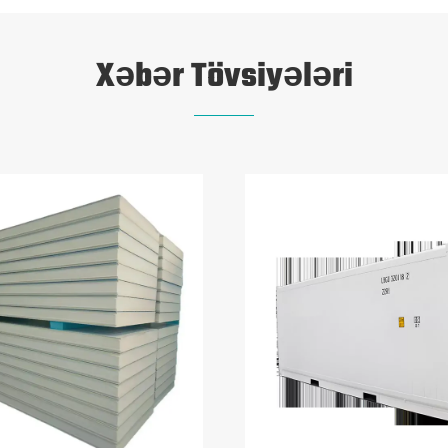
Xəbər Tövsiyələri