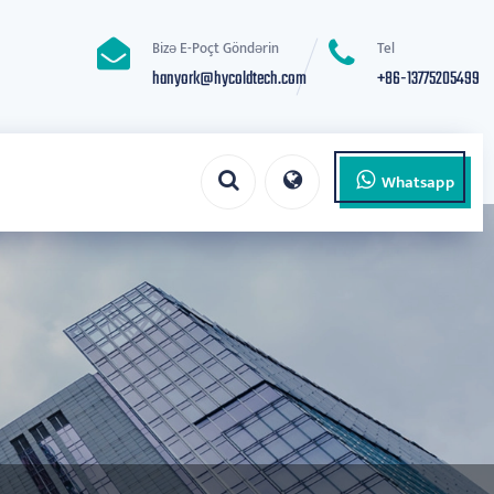
Bizə E-Poçt Göndərin
Tel
hanyork@hycoldtech.com
+86-13775205499
Whatsapp