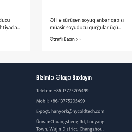
uducu
Əl ilə sürüşən soyuq anbar qapısı
htiyaclar
müasir soyuducu qurğular üçün
ən yaxşı həll yoludur
Ətraflı Baxın >>
Bizimlə Əlaqə Saxlayın
Telefon:
+86-13775205499
Mobil:
+86-13775205499
E-poçt:
hanyork@hycoldtech.com
Ünvan:Chuangsheng Rd, Luoyang
Town, Wujin District, Changzhou,