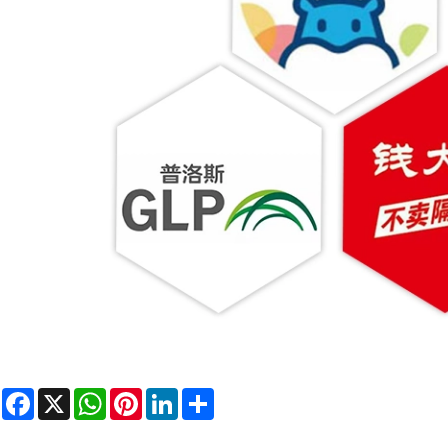
Facebook
X
WhatsApp
Pinterest
LinkedIn
Share