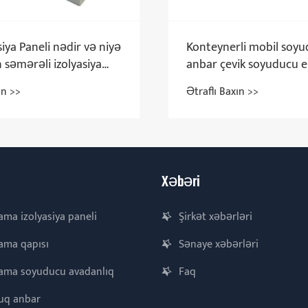
siya Paneli nədir və niyə
Konteynerli mobil soy
 səmərəli izolyasiya
anbar çevik soyuducu e
 hesab olunur
üçün ən yaxşı həlldir
ın >>
Ətraflı Baxın >>
Xəbəri
ama izolyasiya paneli
Şirkət xəbərləri
ama qapısı
Sənaye xəbərləri
lama soyuducu avadanlıq
Faq
uq anbar