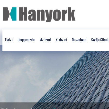
Evdə
Haqqımızda
Məhsul
Xəbəri
Download
Sorğu Gön